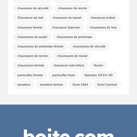
chaussure de sécurité
chaussure de tennis
Chaussure de trail
chaussure de travail
chaussure enfant
chaussure femme
chaussure Salomon
chaussures de fete
chaussures de padel
chaussures de printemps
chaussures de printemps femme
chaussures de sécurité
chaussures de tennis
chaussures de travail
chaussures femme
chaussure trail enfant
Hunter
pantoufles femme
pantoufles hiver
Salomon XA Pro 3D
sneakers
sneakers femme
Sorel 1964
Sorel Carnival