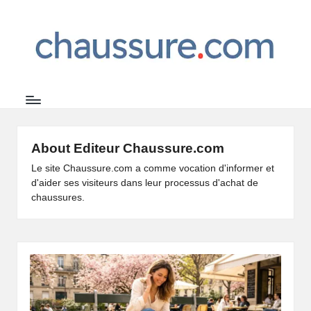
C
Le
Skip
site
to
h
de
content
a
la
chaussure
u
s
s
About Editeur Chaussure.com
u
Le site Chaussure.com a comme vocation d'informer et
d'aider ses visiteurs dans leur processus d'achat de
r
chaussures.
e.
c
o
m