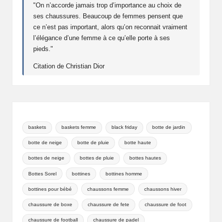
"On n’accorde jamais trop d’importance au choix de
ho
ses chaussures. Beaucoup de femmes pensent que
mm
ce n’est pas important, alors qu’on reconnait vraiment
e
l’élégance d’une femme à ce qu’elle porte à ses
pieds."
Citation de Christian Dior
baskets
baskets femme
black friday
botte de jardin
botte de neige
botte de pluie
botte haute
bottes de neige
bottes de pluie
bottes hautes
Bottes Sorel
bottines
bottines homme
bottines pour bébé
chaussons femme
chaussons hiver
chaussure de boxe
chaussure de fete
chaussure de foot
chaussure de football
chaussure de padel