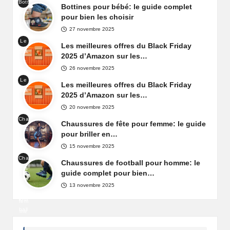
Bott
de
Bottines pour bébé: le guide complet
ines
box
pour bien les choisir
pou
e
27 novembre 2025
r
Le
béb
Les meilleures offres du Black Friday
Bla
é
2025 d’Amazon sur les…
ck
26 novembre 2025
Frid
Le
ay
Les meilleures offres du Black Friday
Bla
d'A
2025 d’Amazon sur les…
ck
maz
20 novembre 2025
Frid
on
Cha
ay
Chaussures de fête pour femme: le guide
Fra
uss
d'A
pour briller en…
nce
ure
maz
15 novembre 2025
s
on
Cha
de
Chaussures de football pour homme: le
Fra
uss
fête
guide complet pour bien…
nce
ure
pou
13 novembre 2025
de
r
foot
fem
ball
me
pou
r