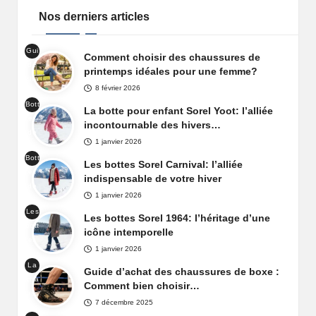
Nos derniers articles
Gui
Comment choisir des chaussures de
de
printemps idéales pour une femme?
cha
8 février 2026
uss
Bott
ure
La botte pour enfant Sorel Yoot: l’alliée
es
prin
incontournable des hivers…
de
tem
1 janvier 2026
nei
ps
Bott
ge
Les bottes Sorel Carnival: l’alliée
fem
es
Sor
indispensable de votre hiver
me
de
el
1 janvier 2026
nei
Yoo
Les
ge
Les bottes Sorel 1964: l’héritage d’une
t
bott
Sor
icône intemporelle
es
el
1 janvier 2026
Sor
Car
La
el
Guide d’achat des chaussures de boxe :
niva
cha
196
Comment bien choisir…
l
uss
4
7 décembre 2025
ure