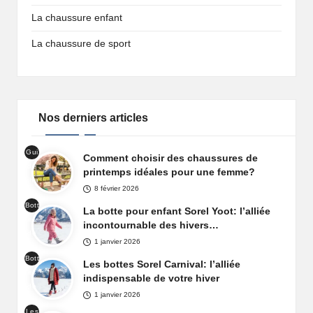
La chaussure enfant
La chaussure de sport
Nos derniers articles
Gui
Comment choisir des chaussures de
de
printemps idéales pour une femme?
cha
8 février 2026
uss
Bott
ure
La botte pour enfant Sorel Yoot: l’alliée
es
prin
incontournable des hivers…
de
tem
1 janvier 2026
nei
ps
Bott
ge
Les bottes Sorel Carnival: l’alliée
fem
es
Sor
indispensable de votre hiver
me
de
el
1 janvier 2026
nei
Yoo
Les