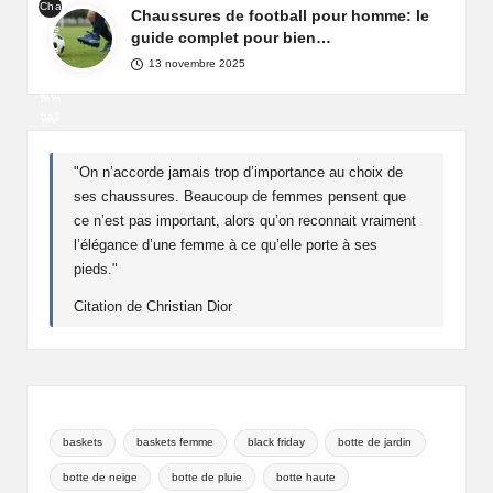
Cha
de
Chaussures de football pour homme: le
Fra
uss
fête
guide complet pour bien…
nce
ure
pou
13 novembre 2025
de
r
foot
fem
ball
me
pou
r
"On n’accorde jamais trop d’importance au choix de
ho
ses chaussures. Beaucoup de femmes pensent que
mm
ce n’est pas important, alors qu’on reconnait vraiment
e
l’élégance d’une femme à ce qu’elle porte à ses
pieds."
Citation de Christian Dior
baskets
baskets femme
black friday
botte de jardin
botte de neige
botte de pluie
botte haute