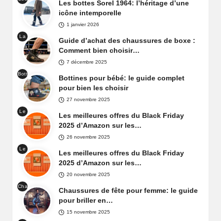
ge
Les bottes Sorel 1964: l’héritage d’une
t
bott
Sor
icône intemporelle
es
el
1 janvier 2026
Sor
Car
La
el
Guide d’achat des chaussures de boxe :
niva
cha
196
Comment bien choisir…
l
uss
4
7 décembre 2025
ure
Bott
de
Bottines pour bébé: le guide complet
ines
box
pour bien les choisir
pou
e
27 novembre 2025
r
Le
béb
Les meilleures offres du Black Friday
Bla
é
2025 d’Amazon sur les…
ck
26 novembre 2025
Frid
Le
ay
Les meilleures offres du Black Friday
Bla
d'A
2025 d’Amazon sur les…
ck
maz
20 novembre 2025
Frid
on
Cha
ay
Chaussures de fête pour femme: le guide
Fra
uss
d'A
pour briller en…
nce
ure
maz
15 novembre 2025
s
on