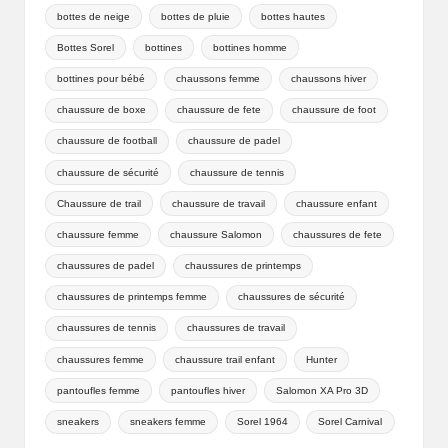
bottes de neige
bottes de pluie
bottes hautes
Bottes Sorel
bottines
bottines homme
bottines pour bébé
chaussons femme
chaussons hiver
chaussure de boxe
chaussure de fete
chaussure de foot
chaussure de football
chaussure de padel
chaussure de sécurité
chaussure de tennis
Chaussure de trail
chaussure de travail
chaussure enfant
chaussure femme
chaussure Salomon
chaussures de fete
chaussures de padel
chaussures de printemps
chaussures de printemps femme
chaussures de sécurité
chaussures de tennis
chaussures de travail
chaussures femme
chaussure trail enfant
Hunter
pantoufles femme
pantoufles hiver
Salomon XA Pro 3D
sneakers
sneakers femme
Sorel 1964
Sorel Carnival