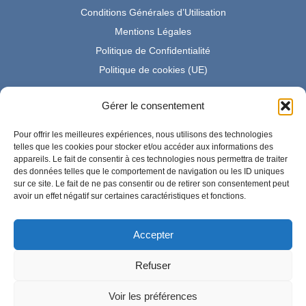
Conditions Générales d’Utilisation
Mentions Légales
Politique de Confidentialité
Politique de cookies (UE)
Gérer le consentement
Partenaire Amazon France
Pour offrir les meilleures expériences, nous utilisons des technologies
telles que les cookies pour stocker et/ou accéder aux informations des
appareils. Le fait de consentir à ces technologies nous permettra de traiter
des données telles que le comportement de navigation ou les ID uniques
En tant que Partenaire Amazon, je réalise un bénéfice sur les
sur ce site. Le fait de ne pas consentir ou de retirer son consentement peut
achats remplissant les conditions requises.
avoir un effet négatif sur certaines caractéristiques et fonctions.
Accepter
Amazon et le logo Amazon sont des marques d'Amazon.com,
Inc. ou de ses sociétés affiliées.
Refuser
Voir les préférences