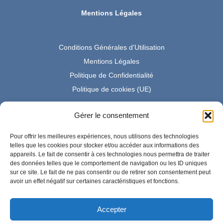
Mentions Légales
Conditions Générales d’Utilisation
Mentions Légales
Politique de Confidentialité
Politique de cookies (UE)
Gérer le consentement
Partenaire Amazon France
Pour offrir les meilleures expériences, nous utilisons des technologies
telles que les cookies pour stocker et/ou accéder aux informations des
appareils. Le fait de consentir à ces technologies nous permettra de traiter
des données telles que le comportement de navigation ou les ID uniques
En tant que Partenaire Amazon, je réalise un bénéfice sur les
sur ce site. Le fait de ne pas consentir ou de retirer son consentement peut
achats remplissant les conditions requises.
avoir un effet négatif sur certaines caractéristiques et fonctions.
Accepter
Amazon et le logo Amazon sont des marques d'Amazon.com,
Inc. ou de ses sociétés affiliées.