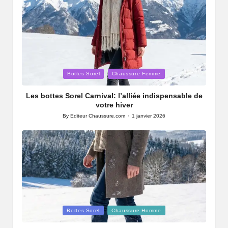
Posted
Bottes Sorel
Chaussure Femme
in
Les bottes Sorel Carnival: l’alliée indispensable de
votre hiver
By
Editeur Chaussure.com
1 janvier 2026
Posted
by
Posted
Bottes Sorel
Chaussure Homme
in