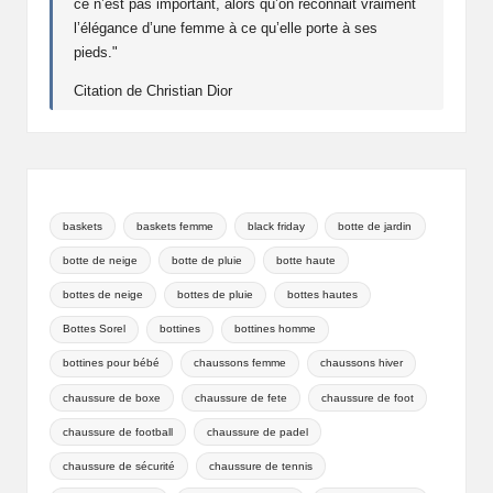
ce n’est pas important, alors qu’on reconnait vraiment
e
l’élégance d’une femme à ce qu’elle porte à ses
pieds."
Citation de Christian Dior
baskets
baskets femme
black friday
botte de jardin
botte de neige
botte de pluie
botte haute
bottes de neige
bottes de pluie
bottes hautes
Bottes Sorel
bottines
bottines homme
bottines pour bébé
chaussons femme
chaussons hiver
chaussure de boxe
chaussure de fete
chaussure de foot
chaussure de football
chaussure de padel
chaussure de sécurité
chaussure de tennis