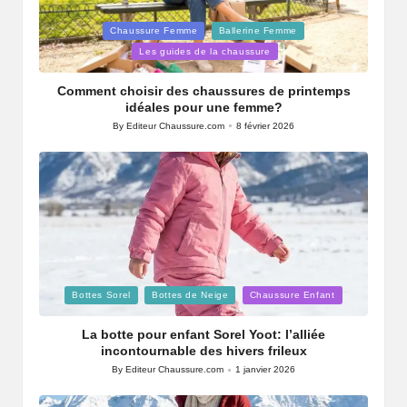
Posted
Chaussure Femme
Ballerine Femme
in
Les guides de la chaussure
Comment choisir des chaussures de printemps
idéales pour une femme?
By
Editeur Chaussure.com
8 février 2026
Posted
by
Posted
Bottes Sorel
Bottes de Neige
Chaussure Enfant
in
La botte pour enfant Sorel Yoot: l’alliée
incontournable des hivers frileux
By
Editeur Chaussure.com
1 janvier 2026
Posted
by