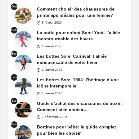
Gui
Comment choisir des chaussures de
de
printemps idéales pour une femme?
cha
8 février 2026
uss
Bott
ure
La botte pour enfant Sorel Yoot: l’alliée
es
prin
incontournable des hivers…
de
tem
1 janvier 2026
nei
ps
Bott
ge
Les bottes Sorel Carnival: l’alliée
fem
es
Sor
indispensable de votre hiver
me
de
el
1 janvier 2026
nei
Yoo
Les
ge
Les bottes Sorel 1964: l’héritage d’une
t
bott
Sor
icône intemporelle
es
el
1 janvier 2026
Sor
Car
La
el
Guide d’achat des chaussures de boxe :
niva
cha
196
Comment bien choisir…
l
uss
4
7 décembre 2025
ure
Bott
de
Bottines pour bébé: le guide complet
ines
box
pour bien les choisir
pou
e