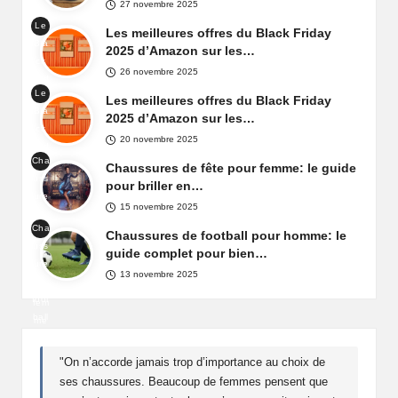
27 novembre 2025
r
Le
béb
Les meilleures offres du Black Friday
Bla
é
2025 d’Amazon sur les…
ck
26 novembre 2025
Frid
Le
ay
Les meilleures offres du Black Friday
Bla
d'A
2025 d’Amazon sur les…
ck
maz
20 novembre 2025
Frid
on
Cha
ay
Chaussures de fête pour femme: le guide
Fra
uss
d'A
pour briller en…
nce
ure
maz
15 novembre 2025
s
on
Cha
de
Chaussures de football pour homme: le
Fra
uss
fête
guide complet pour bien…
nce
ure
pou
13 novembre 2025
de
r
foot
fem
ball
me
pou
r
"On n’accorde jamais trop d’importance au choix de
ho
ses chaussures. Beaucoup de femmes pensent que
mm