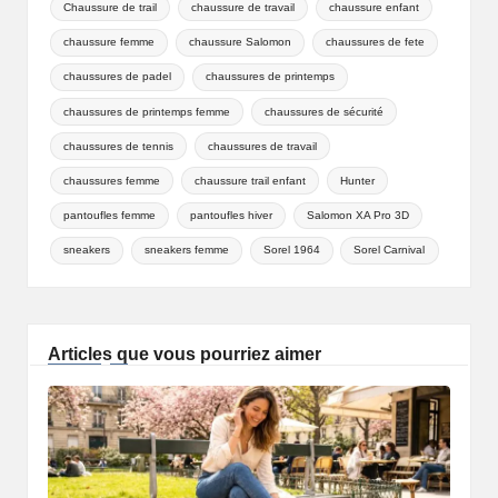
Chaussure de trail
chaussure de travail
chaussure enfant
chaussure femme
chaussure Salomon
chaussures de fete
chaussures de padel
chaussures de printemps
chaussures de printemps femme
chaussures de sécurité
chaussures de tennis
chaussures de travail
chaussures femme
chaussure trail enfant
Hunter
pantoufles femme
pantoufles hiver
Salomon XA Pro 3D
sneakers
sneakers femme
Sorel 1964
Sorel Carnival
Articles que vous pourriez aimer