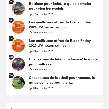
Bott
de
Bottines pour bébé: le guide complet
ines
box
pour bien les choisir
pou
e
27 novembre 2025
r
Le
béb
Les meilleures offres du Black Friday
Bla
é
2025 d’Amazon sur les…
ck
26 novembre 2025
Frid
Le
ay
Les meilleures offres du Black Friday
Bla
d'A
2025 d’Amazon sur les…
ck
maz
20 novembre 2025
Frid
on
Cha
ay
Chaussures de fête pour femme: le guide
Fra
uss
d'A
pour briller en…
nce
ure
maz
15 novembre 2025
s
on
Cha
de
Chaussures de football pour homme: le
Fra
uss
fête
guide complet pour bien…
nce
ure
pou
13 novembre 2025
de
r
foot
fem
ball
me
pou