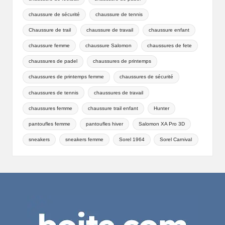
chaussure de sécurité
chaussure de tennis
Chaussure de trail
chaussure de travail
chaussure enfant
chaussure femme
chaussure Salomon
chaussures de fete
chaussures de padel
chaussures de printemps
chaussures de printemps femme
chaussures de sécurité
chaussures de tennis
chaussures de travail
chaussures femme
chaussure trail enfant
Hunter
pantoufles femme
pantoufles hiver
Salomon XA Pro 3D
sneakers
sneakers femme
Sorel 1964
Sorel Carnival