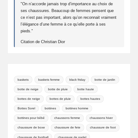
r
"On n’accorde jamais trop d’importance au choix de
ho
ses chaussures. Beaucoup de femmes pensent que
mm
ce n’est pas important, alors qu’on reconnait vraiment
e
l’élégance d’une femme à ce qu’elle porte à ses
pieds."
Citation de Christian Dior
baskets
baskets femme
black friday
botte de jardin
botte de neige
botte de pluie
botte haute
bottes de neige
bottes de pluie
bottes hautes
Bottes Sorel
bottines
bottines homme
bottines pour bébé
chaussons femme
chaussons hiver
chaussure de boxe
chaussure de fete
chaussure de foot
chaussure de football
chaussure de padel