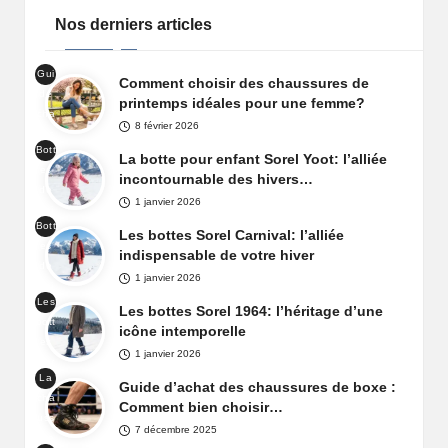
Nos derniers articles
Gui
Comment choisir des chaussures de
de
printemps idéales pour une femme?
cha
8 février 2026
uss
Bott
ure
La botte pour enfant Sorel Yoot: l’alliée
es
prin
incontournable des hivers…
de
tem
1 janvier 2026
nei
ps
Bott
ge
Les bottes Sorel Carnival: l’alliée
fem
es
Sor
indispensable de votre hiver
me
de
el
1 janvier 2026
nei
Yoo
Les
ge
Les bottes Sorel 1964: l’héritage d’une
t
bott
Sor
icône intemporelle
es
el
1 janvier 2026
Sor
Car
La
el
Guide d’achat des chaussures de boxe :
niva
cha
196
Comment bien choisir…
l
uss
4
7 décembre 2025
ure