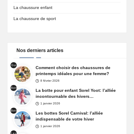
La chaussure enfant
La chaussure de sport
Nos derniers articles
Gui
Comment choisir des chaussures de
de
printemps idéales pour une femme?
cha
8 février 2026
uss
Bott
ure
La botte pour enfant Sorel Yoot: l’alliée
es
prin
incontournable des hivers…
de
tem
1 janvier 2026
nei
ps
Bott
ge
Les bottes Sorel Carnival: l’alliée
fem
es
Sor
indispensable de votre hiver
me
de
el
1 janvier 2026
nei
Yoo
Les