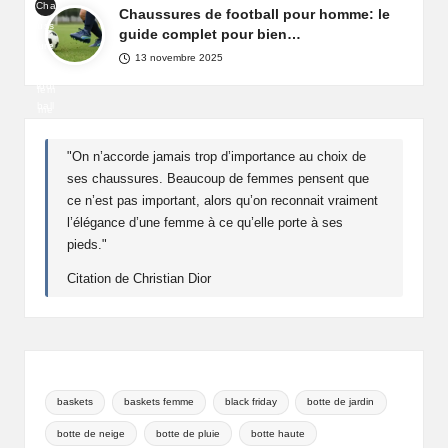
Cha
de
Chaussures de football pour homme: le
Fra
uss
fête
guide complet pour bien…
nce
ure
pou
13 novembre 2025
de
r
foot
fem
ball
me
pou
r
"On n’accorde jamais trop d’importance au choix de
ho
ses chaussures. Beaucoup de femmes pensent que
mm
ce n’est pas important, alors qu’on reconnait vraiment
e
l’élégance d’une femme à ce qu’elle porte à ses
pieds."
Citation de Christian Dior
baskets
baskets femme
black friday
botte de jardin
botte de neige
botte de pluie
botte haute