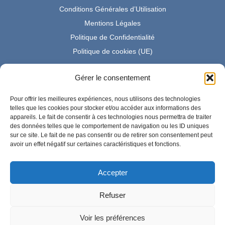
Conditions Générales d’Utilisation
Mentions Légales
Politique de Confidentialité
Politique de cookies (UE)
Gérer le consentement
Partenaire Amazon France
Pour offrir les meilleures expériences, nous utilisons des technologies
telles que les cookies pour stocker et/ou accéder aux informations des
appareils. Le fait de consentir à ces technologies nous permettra de traiter
des données telles que le comportement de navigation ou les ID uniques
En tant que Partenaire Amazon, je réalise un bénéfice sur les
sur ce site. Le fait de ne pas consentir ou de retirer son consentement peut
achats remplissant les conditions requises.
avoir un effet négatif sur certaines caractéristiques et fonctions.
Accepter
Amazon et le logo Amazon sont des marques d'Amazon.com,
Inc. ou de ses sociétés affiliées.
Refuser
Voir les préférences