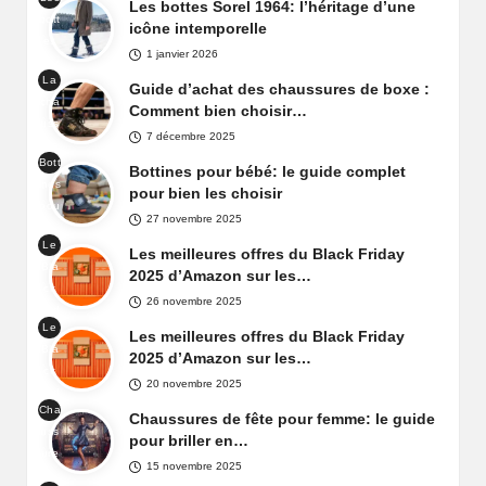
ge
Les bottes Sorel 1964: l’héritage d’une
t
bott
Sor
icône intemporelle
es
el
1 janvier 2026
Sor
Car
La
el
Guide d’achat des chaussures de boxe :
niva
cha
196
Comment bien choisir…
l
uss
4
7 décembre 2025
ure
Bott
de
Bottines pour bébé: le guide complet
ines
box
pour bien les choisir
pou
e
27 novembre 2025
r
Le
béb
Les meilleures offres du Black Friday
Bla
é
2025 d’Amazon sur les…
ck
26 novembre 2025
Frid
Le
ay
Les meilleures offres du Black Friday
Bla
d'A
2025 d’Amazon sur les…
ck
maz
20 novembre 2025
Frid
on
Cha
ay
Chaussures de fête pour femme: le guide
Fra
uss
d'A
pour briller en…
nce
ure
maz
15 novembre 2025
s
on