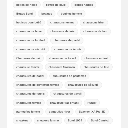
bottes de neige
bottes de pluie
bottes hautes
Bottes Sorel
bottines
bottines homme
bottines pour bébé
chaussons femme
chaussons hiver
chaussure de boxe
chaussure de fete
chaussure de foot
chaussure de football
chaussure de padel
chaussure de sécurité
chaussure de tennis
Chaussure de trail
chaussure de travail
chaussure enfant
chaussure femme
chaussure Salomon
chaussures de fete
chaussures de padel
chaussures de printemps
chaussures de printemps femme
chaussures de sécurité
chaussures de tennis
chaussures de travail
chaussures femme
chaussure trail enfant
Hunter
pantoufles femme
pantoufles hiver
Salomon XA Pro 3D
sneakers
sneakers femme
Sorel 1964
Sorel Carnival