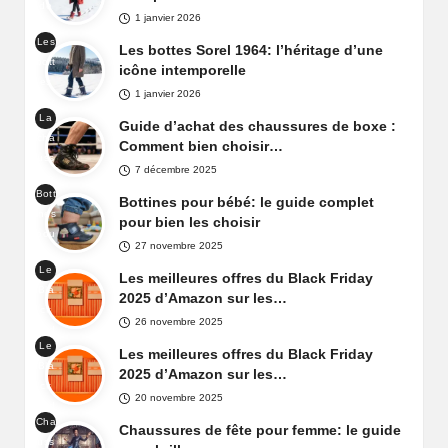
de
el
1 janvier 2026
nei
Yoo
Les
ge
Les bottes Sorel 1964: l’héritage d’une
t
bott
Sor
icône intemporelle
es
el
1 janvier 2026
Sor
Car
La
el
Guide d’achat des chaussures de boxe :
niva
cha
196
Comment bien choisir…
l
uss
4
7 décembre 2025
ure
Bott
de
Bottines pour bébé: le guide complet
ines
box
pour bien les choisir
pou
e
27 novembre 2025
r
Le
béb
Les meilleures offres du Black Friday
Bla
é
2025 d’Amazon sur les…
ck
26 novembre 2025
Frid
Le
ay
Les meilleures offres du Black Friday
Bla
d'A
2025 d’Amazon sur les…
ck
maz
20 novembre 2025
Frid
on
Cha
ay
Chaussures de fête pour femme: le guide
Fra
uss
d'A