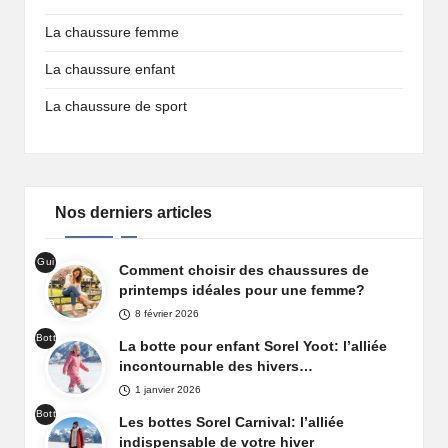
La chaussure femme
La chaussure enfant
La chaussure de sport
Nos derniers articles
Gui
Comment choisir des chaussures de
de
printemps idéales pour une femme?
cha
8 février 2026
uss
Bott
ure
La botte pour enfant Sorel Yoot: l’alliée
es
prin
incontournable des hivers…
de
tem
1 janvier 2026
nei
ps
Bott
ge
Les bottes Sorel Carnival: l’alliée
fem
es
Sor
indispensable de votre hiver
me