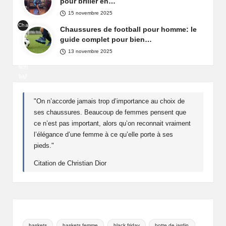
pour briller en…
nce
ure
maz
15 novembre 2025
s
on
Cha
de
Chaussures de football pour homme: le
Fra
uss
fête
guide complet pour bien…
nce
ure
pou
13 novembre 2025
de
r
foot
fem
ball
me
pou
r
"On n’accorde jamais trop d’importance au choix de
ho
ses chaussures. Beaucoup de femmes pensent que
mm
ce n’est pas important, alors qu’on reconnait vraiment
e
l’élégance d’une femme à ce qu’elle porte à ses
pieds."
Citation de Christian Dior
baskets
baskets femme
black friday
botte de jardin