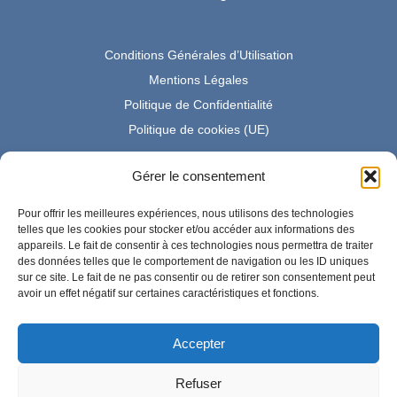
Conditions Générales d’Utilisation
Mentions Légales
Politique de Confidentialité
Politique de cookies (UE)
Gérer le consentement
Partenaire Amazon France
Pour offrir les meilleures expériences, nous utilisons des technologies
telles que les cookies pour stocker et/ou accéder aux informations des
appareils. Le fait de consentir à ces technologies nous permettra de traiter
des données telles que le comportement de navigation ou les ID uniques
En tant que Partenaire Amazon, je réalise un bénéfice sur les
sur ce site. Le fait de ne pas consentir ou de retirer son consentement peut
achats remplissant les conditions requises.
avoir un effet négatif sur certaines caractéristiques et fonctions.
Accepter
Amazon et le logo Amazon sont des marques d'Amazon.com,
Inc. ou de ses sociétés affiliées.
Refuser