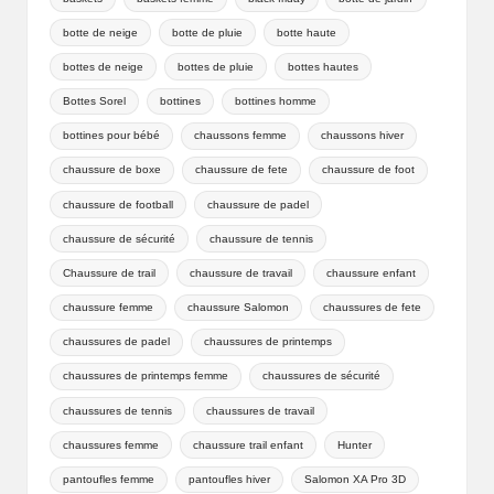
botte de neige
botte de pluie
botte haute
bottes de neige
bottes de pluie
bottes hautes
Bottes Sorel
bottines
bottines homme
bottines pour bébé
chaussons femme
chaussons hiver
chaussure de boxe
chaussure de fete
chaussure de foot
chaussure de football
chaussure de padel
chaussure de sécurité
chaussure de tennis
Chaussure de trail
chaussure de travail
chaussure enfant
chaussure femme
chaussure Salomon
chaussures de fete
chaussures de padel
chaussures de printemps
chaussures de printemps femme
chaussures de sécurité
chaussures de tennis
chaussures de travail
chaussures femme
chaussure trail enfant
Hunter
pantoufles femme
pantoufles hiver
Salomon XA Pro 3D