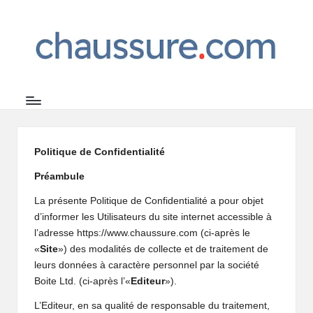
C
Le
Skip
site
to
h
de
content
a
la
chaussure
u
s
s
Politique de Confidentialité
u
Préambule
r
La présente Politique de Confidentialité a pour objet
d’informer les Utilisateurs du site internet accessible à
e.
l’adresse https://www.chaussure.com (ci-après le
c
«
Site
») des modalités de collecte et de traitement de
leurs données à caractère personnel par la société
o
Boite Ltd. (ci-après l’«
Editeur
»).
m
L’Editeur, en sa qualité de responsable du traitement,