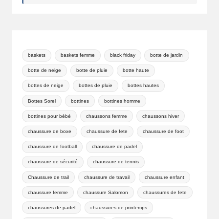
baskets
baskets femme
black friday
botte de jardin
botte de neige
botte de pluie
botte haute
bottes de neige
bottes de pluie
bottes hautes
Bottes Sorel
bottines
bottines homme
bottines pour bébé
chaussons femme
chaussons hiver
chaussure de boxe
chaussure de fete
chaussure de foot
chaussure de football
chaussure de padel
chaussure de sécurité
chaussure de tennis
Chaussure de trail
chaussure de travail
chaussure enfant
chaussure femme
chaussure Salomon
chaussures de fete
chaussures de padel
chaussures de printemps