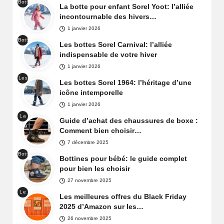
Bott
ure
La botte pour enfant Sorel Yoot: l’alliée
es
prin
incontournable des hivers…
de
tem
1 janvier 2026
nei
ps
Bott
ge
Les bottes Sorel Carnival: l’alliée
fem
es
Sor
indispensable de votre hiver
me
de
el
1 janvier 2026
nei
Yoo
Les
ge
Les bottes Sorel 1964: l’héritage d’une
t
bott
Sor
icône intemporelle
es
el
1 janvier 2026
Sor
Car
La
el
Guide d’achat des chaussures de boxe :
niva
cha
196
Comment bien choisir…
l
uss
4
7 décembre 2025
ure
Bott
de
Bottines pour bébé: le guide complet
ines
box
pour bien les choisir
pou
e
27 novembre 2025
r
Le
béb
Les meilleures offres du Black Friday
Bla
é
2025 d’Amazon sur les…
ck
26 novembre 2025
Frid