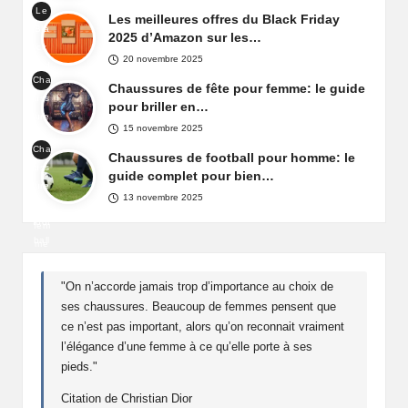
Le
ay
Les meilleures offres du Black Friday
Bla
d'A
2025 d’Amazon sur les…
ck
maz
20 novembre 2025
Frid
on
Cha
ay
Chaussures de fête pour femme: le guide
Fra
uss
d'A
pour briller en…
nce
ure
maz
15 novembre 2025
s
on
Cha
de
Chaussures de football pour homme: le
Fra
uss
fête
guide complet pour bien…
nce
ure
pou
13 novembre 2025
de
r
foot
fem
ball
me
pou
r
"On n’accorde jamais trop d’importance au choix de
ho
ses chaussures. Beaucoup de femmes pensent que
mm
ce n’est pas important, alors qu’on reconnait vraiment
e
l’élégance d’une femme à ce qu’elle porte à ses
pieds."
Citation de Christian Dior