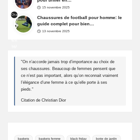
pour briller en…
ure
maz
15 novembre 2025
s
on
Cha
de
Chaussures de football pour homme: le
Fra
uss
fête
guide complet pour bien…
nce
ure
pou
13 novembre 2025
de
r
foot
fem
ball
me
pou
r
"On n’accorde jamais trop d’importance au choix de
ho
ses chaussures. Beaucoup de femmes pensent que
mm
ce n’est pas important, alors qu’on reconnait vraiment
e
l’élégance d’une femme à ce qu’elle porte à ses
pieds."
Citation de Christian Dior
baskets
baskets femme
black friday
botte de jardin