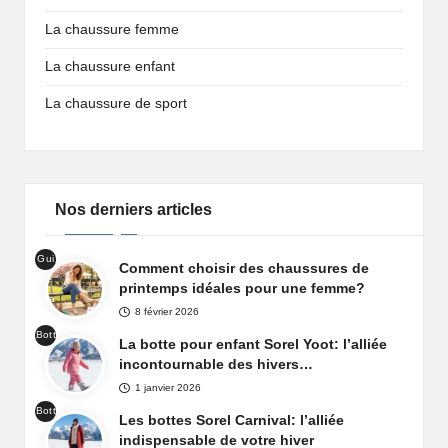
La chaussure femme
La chaussure enfant
La chaussure de sport
Nos derniers articles
Gui
Comment choisir des chaussures de
de
printemps idéales pour une femme?
cha
8 février 2026
uss
Bott
ure
La botte pour enfant Sorel Yoot: l’alliée
es
prin
incontournable des hivers…
de
tem
1 janvier 2026
nei
ps
Bott
ge
Les bottes Sorel Carnival: l’alliée
fem
es
Sor
indispensable de votre hiver
me