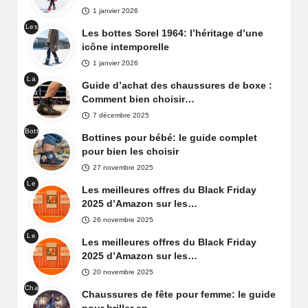
de
el
1 janvier 2026
nei
Yoo
Les
ge
Les bottes Sorel 1964: l’héritage d’une
t
bott
Sor
icône intemporelle
es
el
1 janvier 2026
Sor
Car
La
el
Guide d’achat des chaussures de boxe :
niva
cha
196
Comment bien choisir…
l
uss
4
7 décembre 2025
ure
Bott
de
Bottines pour bébé: le guide complet
ines
box
pour bien les choisir
pou
e
27 novembre 2025
r
Le
béb
Les meilleures offres du Black Friday
Bla
é
2025 d’Amazon sur les…
ck
26 novembre 2025
Frid
Le
ay
Les meilleures offres du Black Friday
Bla
d'A
2025 d’Amazon sur les…
ck
maz
20 novembre 2025
Frid
on
Cha
ay
Chaussures de fête pour femme: le guide
Fra
uss
d'A
nce