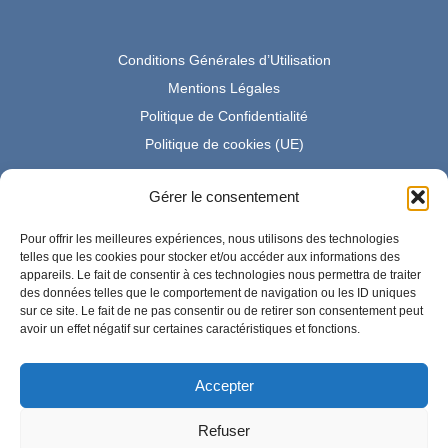
Conditions Générales d’Utilisation
Mentions Légales
Politique de Confidentialité
Politique de cookies (UE)
Gérer le consentement
Partenaire Amazon France
Pour offrir les meilleures expériences, nous utilisons des technologies
telles que les cookies pour stocker et/ou accéder aux informations des
appareils. Le fait de consentir à ces technologies nous permettra de traiter
des données telles que le comportement de navigation ou les ID uniques
En tant que Partenaire Amazon, je réalise un bénéfice sur les
sur ce site. Le fait de ne pas consentir ou de retirer son consentement peut
achats remplissant les conditions requises.
avoir un effet négatif sur certaines caractéristiques et fonctions.
Accepter
Amazon et le logo Amazon sont des marques d'Amazon.com,
Inc. ou de ses sociétés affiliées.
Refuser