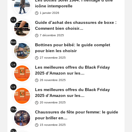
Les bottes Sorel 1964: l’héritage d’une
bott
Sor
icône intemporelle
es
el
1 janvier 2026
Sor
Car
La
el
Guide d’achat des chaussures de boxe :
niva
cha
196
Comment bien choisir…
l
uss
4
7 décembre 2025
ure
Bott
de
Bottines pour bébé: le guide complet
ines
box
pour bien les choisir
pou
e
27 novembre 2025
r
Le
béb
Les meilleures offres du Black Friday
Bla
é
2025 d’Amazon sur les…
ck
26 novembre 2025
Frid
Le
ay
Les meilleures offres du Black Friday
Bla
d'A
2025 d’Amazon sur les…
ck
maz
20 novembre 2025
Frid
on
Cha
ay
Chaussures de fête pour femme: le guide
Fra
uss
d'A
pour briller en…
nce
ure
maz
15 novembre 2025
s
on
Cha