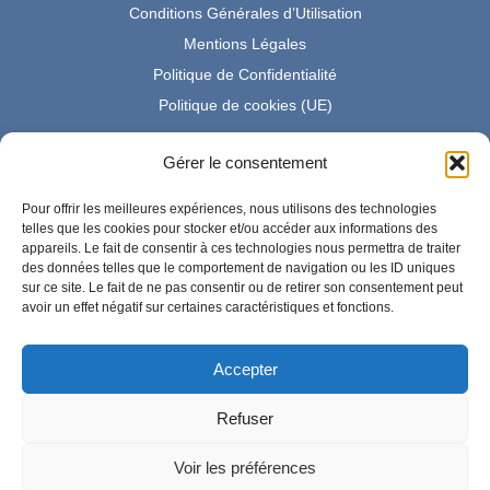
Conditions Générales d’Utilisation
Mentions Légales
Politique de Confidentialité
Politique de cookies (UE)
Gérer le consentement
Partenaire Amazon France
Pour offrir les meilleures expériences, nous utilisons des technologies
telles que les cookies pour stocker et/ou accéder aux informations des
appareils. Le fait de consentir à ces technologies nous permettra de traiter
des données telles que le comportement de navigation ou les ID uniques
En tant que Partenaire Amazon, je réalise un bénéfice sur les
sur ce site. Le fait de ne pas consentir ou de retirer son consentement peut
achats remplissant les conditions requises.
avoir un effet négatif sur certaines caractéristiques et fonctions.
Accepter
Amazon et le logo Amazon sont des marques d'Amazon.com,
Inc. ou de ses sociétés affiliées.
Refuser
Voir les préférences
Copyright 2026 — Chaussure.com. All rights reserved.