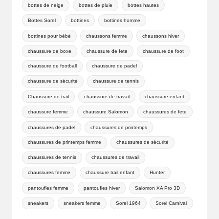
bottes de neige
bottes de pluie
bottes hautes
Bottes Sorel
bottines
bottines homme
bottines pour bébé
chaussons femme
chaussons hiver
chaussure de boxe
chaussure de fete
chaussure de foot
chaussure de football
chaussure de padel
chaussure de sécurité
chaussure de tennis
Chaussure de trail
chaussure de travail
chaussure enfant
chaussure femme
chaussure Salomon
chaussures de fete
chaussures de padel
chaussures de printemps
chaussures de printemps femme
chaussures de sécurité
chaussures de tennis
chaussures de travail
chaussures femme
chaussure trail enfant
Hunter
pantoufles femme
pantoufles hiver
Salomon XA Pro 3D
sneakers
sneakers femme
Sorel 1964
Sorel Carnival