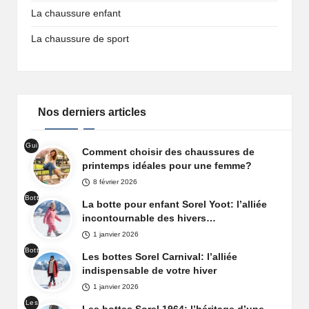
La chaussure enfant
La chaussure de sport
Nos derniers articles
Gui
Comment choisir des chaussures de
de
printemps idéales pour une femme?
cha
8 février 2026
uss
Bott
ure
La botte pour enfant Sorel Yoot: l’alliée
es
prin
incontournable des hivers…
de
tem
1 janvier 2026
nei
ps
Bott
ge
Les bottes Sorel Carnival: l’alliée
fem
es
Sor
indispensable de votre hiver
me
de
el
1 janvier 2026
nei
Yoo
Les
ge
t