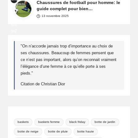
de
Chaussures de football pour homme: le
Fra
uss
fête
guide complet pour bien…
nce
ure
pou
13 novembre 2025
de
r
foot
fem
ball
me
pou
r
"On n’accorde jamais trop d’importance au choix de
ho
ses chaussures. Beaucoup de femmes pensent que
mm
ce n’est pas important, alors qu’on reconnait vraiment
e
l’élégance d’une femme à ce qu’elle porte à ses
pieds."
Citation de Christian Dior
baskets
baskets femme
black friday
botte de jardin
botte de neige
botte de pluie
botte haute