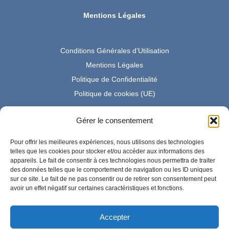
Mentions Légales
Conditions Générales d’Utilisation
Mentions Légales
Politique de Confidentialité
Politique de cookies (UE)
Gérer le consentement
Partenaire Amazon France
Pour offrir les meilleures expériences, nous utilisons des technologies
telles que les cookies pour stocker et/ou accéder aux informations des
appareils. Le fait de consentir à ces technologies nous permettra de traiter
des données telles que le comportement de navigation ou les ID uniques
En tant que Partenaire Amazon, je réalise un bénéfice sur les
sur ce site. Le fait de ne pas consentir ou de retirer son consentement peut
achats remplissant les conditions requises.
avoir un effet négatif sur certaines caractéristiques et fonctions.
Accepter
Amazon et le logo Amazon sont des marques d'Amazon.com,
Inc. ou de ses sociétés affiliées.