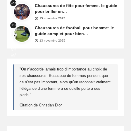
Cha
ay
Chaussures de fête pour femme: le guide
Fra
uss
d'A
pour briller en…
nce
ure
maz
15 novembre 2025
s
on
Cha
de
Chaussures de football pour homme: le
Fra
uss
fête
guide complet pour bien…
nce
ure
pou
13 novembre 2025
de
r
foot
fem
ball
me
pou
r
"On n’accorde jamais trop d’importance au choix de
ho
ses chaussures. Beaucoup de femmes pensent que
mm
ce n’est pas important, alors qu’on reconnait vraiment
e
l’élégance d’une femme à ce qu’elle porte à ses
pieds."
Citation de Christian Dior