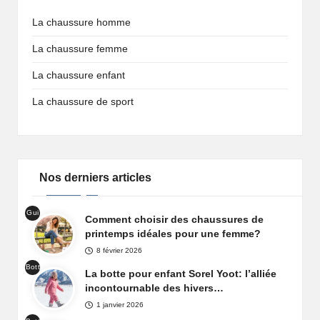
La chaussure homme
La chaussure femme
La chaussure enfant
La chaussure de sport
Nos derniers articles
Gui
Comment choisir des chaussures de
de
printemps idéales pour une femme?
cha
8 février 2026
uss
Bott
ure
La botte pour enfant Sorel Yoot: l’alliée
es
prin
incontournable des hivers…
de
tem
1 janvier 2026
nei
ps