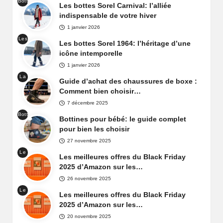
Bott
ge
Les bottes Sorel Carnival: l’alliée
fem
es
Sor
indispensable de votre hiver
me
de
el
1 janvier 2026
nei
Yoo
Les
ge
Les bottes Sorel 1964: l’héritage d’une
t
bott
Sor
icône intemporelle
es
el
1 janvier 2026
Sor
Car
La
el
Guide d’achat des chaussures de boxe :
niva
cha
196
Comment bien choisir…
l
uss
4
7 décembre 2025
ure
Bott
de
Bottines pour bébé: le guide complet
ines
box
pour bien les choisir
pou
e
27 novembre 2025
r
Le
béb
Les meilleures offres du Black Friday
Bla
é
2025 d’Amazon sur les…
ck
26 novembre 2025
Frid
Le
ay
Les meilleures offres du Black Friday
Bla
d'A
2025 d’Amazon sur les…
ck
maz
20 novembre 2025
Frid
on